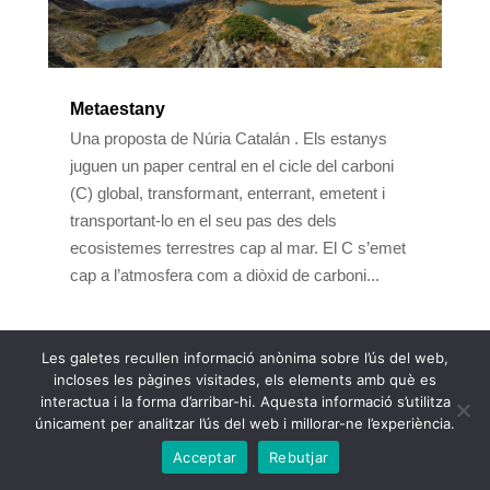
Metaestany
Una proposta de Núria Catalán . Els estanys
juguen un paper central en el cicle del carboni
(C) global, transformant, enterrant, emetent i
transportant-lo en el seu pas des dels
ecosistemes terrestres cap al mar. El C s’emet
cap a l’atmosfera com a diòxid de carboni...
Les galetes recullen informació anònima sobre l’ús del web,
incloses les pàgines visitades, els elements amb què es
interactua i la forma d’arribar-hi. Aquesta informació s’utilitza
únicament per analitzar l’ús del web i millorar-ne l’experiència.
Acceptar
Rebutjar