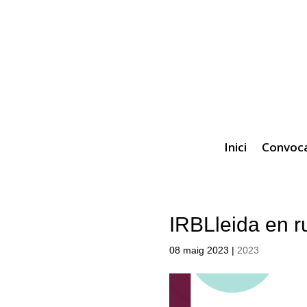
Inici
Convoca
IRBLleida en r
08 maig 2023
|
2023