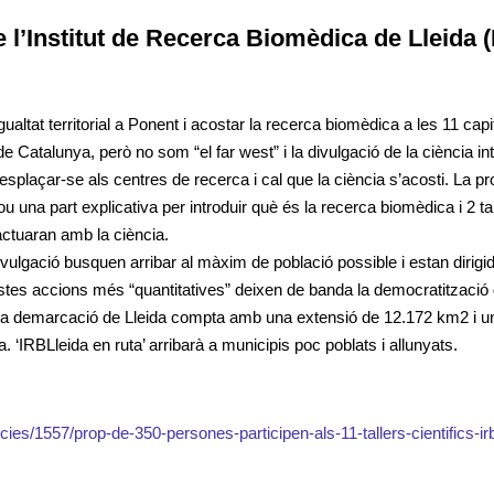
 l’Institut de Recerca Biomèdica de Lleida 
gualtat territorial a Ponent i acostar la recerca biomèdica a les 11 ca
de Catalunya, però no som “el far west” i la divulgació de la ciència i
desplaçar-se als centres de recerca i cal que la ciència s’acosti. La p
u una part explicativa per introduir què és la recerca biomèdica i 2 ta
actuaran amb la ciència.
ulgació busquen arribar al màxim de població possible i estan dirigid
estes accions més “quantitatives” deixen de banda la democratització 
. La demarcació de Lleida compta amb una extensió de 12.172 km2 i u
 ‘IRBLleida en ruta’ arribarà a municipis poc poblats i allunyats.
icies/1557/prop-de-350-persones-participen-als-11-tallers-cientifics-irb