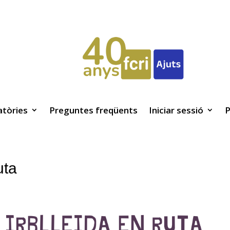
tòries
Preguntes freqüents
Iniciar sessió
P
uta