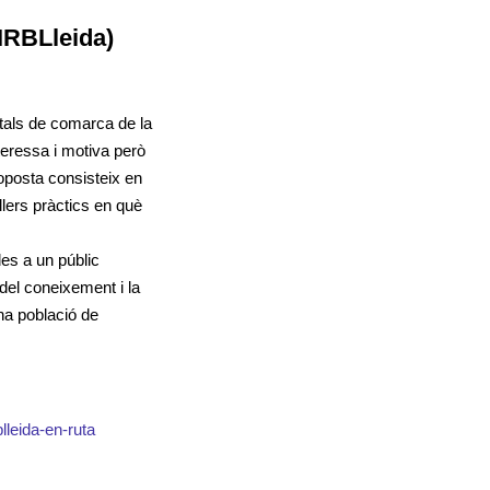
(IRBLleida)
pitals de comarca de la
nteressa i motiva però
roposta consisteix en
llers pràctics en què
es a un públic
del coneixement i la
na població de
lleida-en-ruta