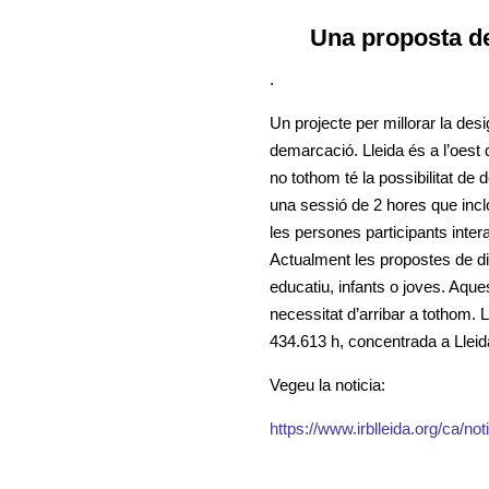
Una proposta de
.
Un projecte per millorar la desi
demarcació. Lleida és a l’oest 
no tothom té la possibilitat de 
una sessió de 2 hores que inclo
les persones participants inter
Actualment les propostes de div
educatiu, infants o joves. Aqu
necessitat d’arribar a tothom
434.613 h, concentrada a Lleida.
Vegeu la noticia:
https://www.irblleida.org/ca/not