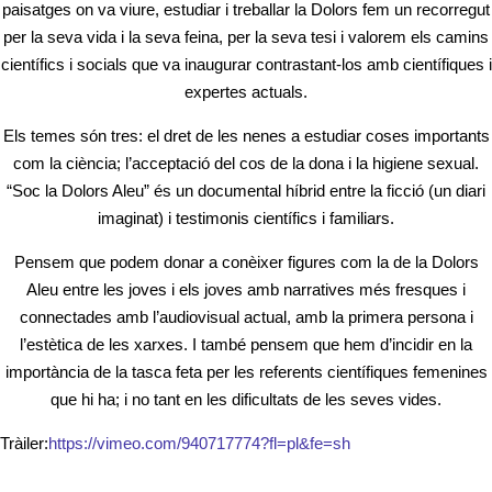
paisatges on va viure, estudiar i treballar la Dolors fem un recorregut
per la seva vida i la seva feina, per la seva tesi i valorem els camins
científics i socials que va inaugurar contrastant-los amb científiques i
expertes actuals.
Els temes són tres: el dret de les nenes a estudiar coses importants
com la ciència; l’acceptació del cos de la dona i la higiene sexual.
“Soc la Dolors Aleu” és un documental híbrid entre la ficció (un diari
imaginat) i testimonis científics i familiars.
Pensem que podem donar a conèixer figures com la de la Dolors
Aleu entre les joves i els joves amb narratives més fresques i
connectades amb l’audiovisual actual, amb la primera persona i
l’estètica de les xarxes. I també pensem que hem d’incidir en la
importància de la tasca feta per les referents científiques femenines
que hi ha; i no tant en les dificultats de les seves vides.
Tràiler:
https://vimeo.com/940717774?fl=pl&fe=sh