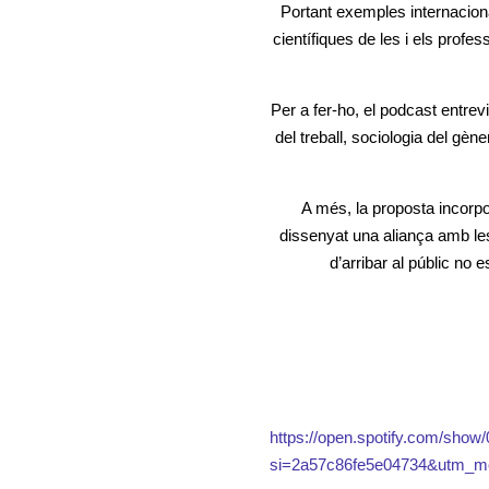
Portant exemples internacional
científiques de les i els profes
Per a fer-ho, el podcast entrev
del treball, sociologia del gène
A més, la proposta incorp
dissenyat una aliança amb les e
d’arribar al públic no 
https://open.spotify.com/sh
si=2a57c86fe5e04734&utm_m