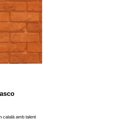
lasco
n català amb talent