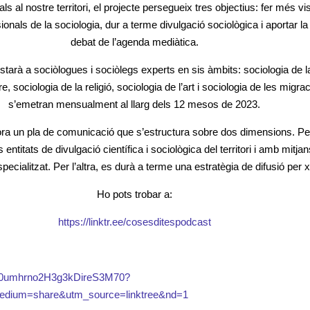
s al nostre territori, el projecte persegueix tres objectius: fer més vis
sionals de la sociologia, dur a terme divulgació sociològica i aportar l
debat de l’agenda mediàtica.
istarà a sociòlogues i sociòlegs experts en sis àmbits: sociologia de 
re, sociologia de la religió, sociologia de l’art i sociologia de les migr
s’emetran mensualment al llarg dels 12 mesos de 2023.
ora un pla de comunicació que s’estructura sobre dos dimensions. Pe
ntitats de divulgació científica i sociològica del territori i amb mitjan
especialitzat. Per l’altra, es durà a terme una estratègia de difusió per
Ho pots trobar a:
https://linktr.ee/cosesditespodcast
ow/0umhrno2H3g3kDireS3M70?
edium=share&utm_source=linktree&nd=1