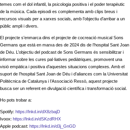
temes com el dol infantil, la psicologia positiva i el poder terapèutic
de la música. Cada episodi es complementa amb clips breus i
recursos visuals per a xarxes socials, amb l’objectiu d’arribar a un
públic ampli i divers.
El projecte s’enmarca dins el projecte de cocreació musical Sons
Germans que está en marxa des de 2024 dis de l’hospital Sant Joan
de Déu. L’objectiu del podcast de Sons Germans és sensibilitzar i
informar sobre les cures pal·liatives pediàtriques, promovent una
visió empàtica i positiva d’aquestes situacions complexes. Amb el
suport de l’hospital Sant Joan de Déu i d’aliances com la Universitat
Politècnica de Catalunya i l’Associació Ressò, aquest projecte
busca ser un referent en divulgació científica i transformació social.
Ho pots trobar a:
Spotify:
https://lnkd.in/dX8zbajD
Ivoox:
https://lnkd.in/dSKzdRHX
Apple podcast:
https://lnkd.in/d3j_GnGD