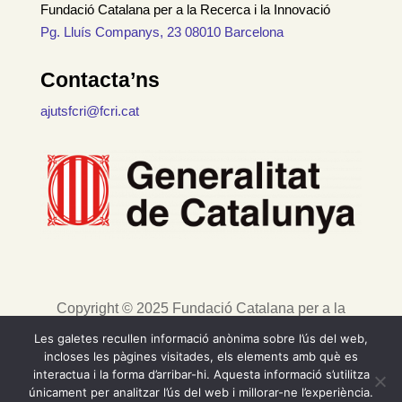
Fundació Catalana per a la Recerca i la Innovació
Pg. Lluís Companys, 23 08010 Barcelona
Contacta’ns
ajutsfcri@fcri.cat
Copyright © 2025 Fundació Catalana per a la
Recerca i la Innovació. Tots els drets reservats. |
Les galetes recullen informació anònima sobre l’ús del web,
Avís legal
incloses les pàgines visitades, els elements amb què es
interactua i la forma d’arribar-hi. Aquesta informació s’utilitza
únicament per analitzar l’ús del web i millorar-ne l’experiència.