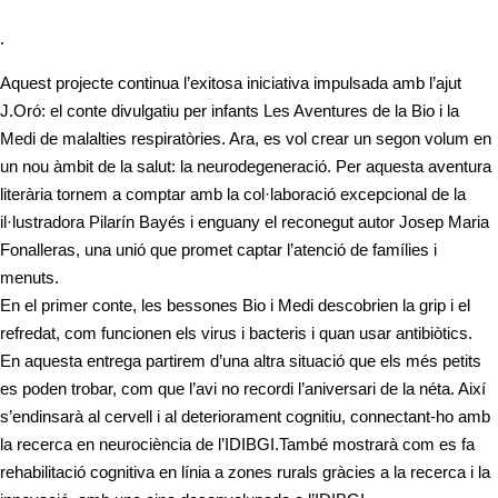
.
Aquest projecte continua l’exitosa iniciativa impulsada amb l’ajut
J.Oró: el conte divulgatiu per infants Les Aventures de la Bio i la
Medi de malalties respiratòries. Ara, es vol crear un segon volum en
un nou àmbit de la salut: la neurodegeneració. Per aquesta aventura
literària tornem a comptar amb la col·laboració excepcional de la
il·lustradora Pilarín Bayés i enguany el reconegut autor Josep Maria
Fonalleras, una unió que promet captar l’atenció de famílies i
menuts.
En el primer conte, les bessones Bio i Medi descobrien la grip i el
refredat, com funcionen els virus i bacteris i quan usar antibiòtics.
En aquesta entrega partirem d’una altra situació que els més petits
es poden trobar, com que l’avi no recordi l’aniversari de la néta. Així
s’endinsarà al cervell i al deteriorament cognitiu, connectant-ho amb
la recerca en neurociència de l’IDIBGI.També mostrarà com es fa
rehabilitació cognitiva en línia a zones rurals gràcies a la recerca i la