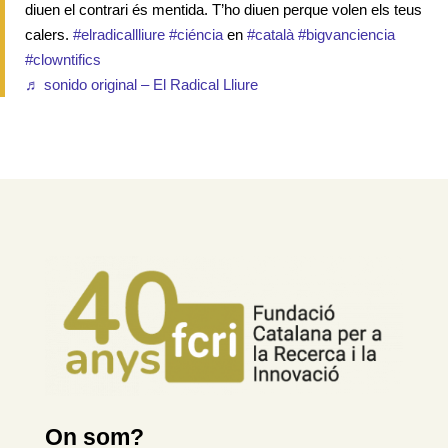
diuen el contrari és mentida. T’ho diuen perque volen els teus
calers.
#elradicallliure
#ciéncia
en
#català
#bigvanciencia
#clowntifics
♬ sonido original – El Radical Lliure
On som?