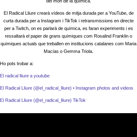
del món de la química.
El Radical Lliure crearà vídeos de mitja durada per a YouTube, de
curta durada per a Instagram i TikTok i retransmissions en directe
per a Twitch, on es parlarà de química, es faran experiments i es
ressaltarà el paper de grans químiques com Rosalind Franklin o
químiques actuals que treballen en institucions catalanes com Maria
Macías o Gemma Triola.
Ho pots trobar a:
El radical lliure a youtube
El Radical Lliure (@el_radical_lliure) • Instagram photos and videos
El Radical Lliure (@el_radical_lliure) TikTok