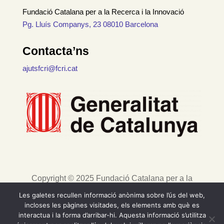
Fundació Catalana per a la Recerca i la Innovació
Pg. Lluís Companys, 23 08010 Barcelona
Contacta’ns
ajutsfcri@fcri.cat
Copyright © 2025 Fundació Catalana per a la
Recerca i la Innovació. Tots els drets reservats. |
Les galetes recullen informació anònima sobre l’ús del web,
Avís legal
incloses les pàgines visitades, els elements amb què es
interactua i la forma d’arribar-hi. Aquesta informació s’utilitza