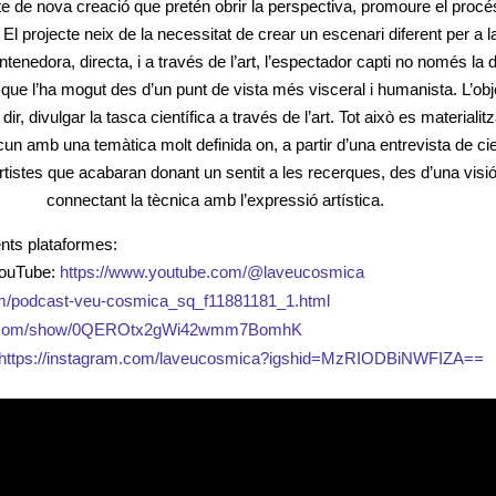
 de nova creació que pretén obrir la perspectiva, promoure el procés ci
 El projecte neix de la necessitat de crear un escenari diferent per a la
tenedora, directa, i a través de l’art, l’espectador capti no només la
 que l’ha mogut des d’un punt de vista més visceral i humanista. L’objec
 dir, divulgar la tasca científica a través de l’art. Tot això es materiali
n amb una temàtica molt definida on, a partir d’una entrevista de cient
tistes que acabaran donant un sentit a les recerques, des d’una visió
connectant la tècnica amb l’expressió artística.
nts plataformes:
YouTube:
https://www.youtube.com/@laveucosmica
om/podcast-veu-cosmica_sq_f11881181_1.html
ify.com/show/0QEROtx2gWi42wmm7BomhK
https://instagram.com/laveucosmica?igshid=MzRIODBiNWFIZA==