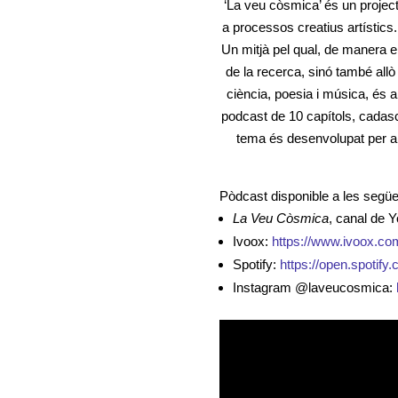
‘La veu còsmica’ és un projecte
a processos creatius artístics.
Un mitjà pel qual, de manera en
de la recerca, sinó també allò
ciència, poesia i música, és a
podcast de 10 capítols, cadascu
tema és desenvolupat per ar
Pòdcast disponible a les següe
La Veu Còsmica
, canal de 
Ivoox:
https://www.ivoox.c
Spotify:
https://open.spot
Instagram @laveucosmica: