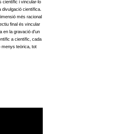
entífic i vincular-lo
 divulgació científica.
 dimensió més racional
tiu final és vincular
tza en la gravació d’un
ífic a científic, cada
 menys teòrica, tot