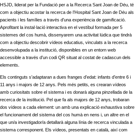
HSJD, liderat per la Fundació per a la Recerca Sant Joan de Déu, té
com a objectiu acostar la recerca de l’Hospital Sant Joan de Déu als
pacients i les famílies a través d’una experiència de gamificació.
Aprofitant la instal·lació interactiva en el vestíbul formada per 5
sistemes del cos humà, dissenyarem una activitat lúdica que tindrà
com a objectiu descobrir vídeos educatius, vinculats a la recerca
desenvolupada a la institució, disponibles en un entorn web
accessible a través d’un codi QR situat al costat de cadascun dels
elements.
Els continguts s’adaptaran a dues franges d’edat: infants d’entre 6 i
11 anys i majors de 12 anys. Pels més petits, es crearan vídeos
amb curiositats sobre el sistema i es donarà alguna pinzellada de la
recerca de la institució. Pel que fa als majors de 12 anys, trobaran
dos vídeos a cada element: un amb una explicació exhaustiva sobre
el funcionament del sistema del cos humà en nens i, un altre en el
que un/a investigador/a detallarà alguna línia de recerca vinculada a
sistema corresponent. Els vídeos, presentats en català, així com