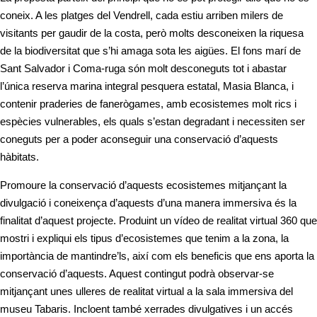
coneix. A les platges del Vendrell, cada estiu arriben milers de
visitants per gaudir de la costa, però molts desconeixen la riquesa
de la biodiversitat que s’hi amaga sota les aigües. El fons marí de
Sant Salvador i Coma-ruga són molt desconeguts tot i abastar
l’única reserva marina integral pesquera estatal, Masia Blanca, i
contenir praderies de fanerògames, amb ecosistemes molt rics i
espècies vulnerables, els quals s’estan degradant i necessiten ser
coneguts per a poder aconseguir una conservació d’aquests
hàbitats.
Promoure la conservació d’aquests ecosistemes mitjançant la
divulgació i coneixença d’aquests d’una manera immersiva és la
finalitat d’aquest projecte. Produint un vídeo de realitat virtual 360 que
mostri i expliqui els tipus d’ecosistemes que tenim a la zona, la
importància de mantindre’ls, així com els beneficis que ens aporta la
conservació d’aquests. Aquest contingut podrà observar-se
mitjançant unes ulleres de realitat virtual a la sala immersiva del
museu Tabaris. Incloent també xerrades divulgatives i un accés