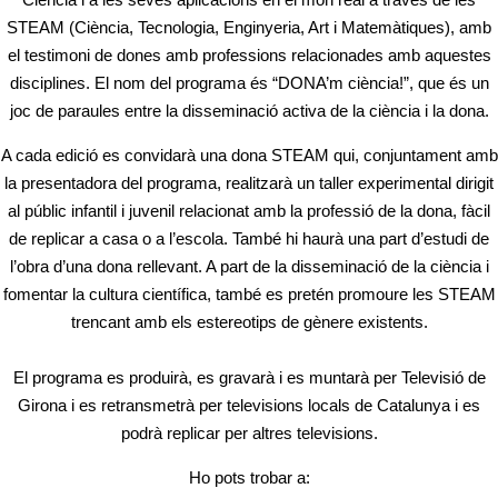
STEAM (Ciència, Tecnologia, Enginyeria, Art i Matemàtiques), amb
el testimoni de dones amb professions relacionades amb aquestes
disciplines. El nom del programa és “DONA’m ciència!”, que és un
joc de paraules entre la disseminació activa de la ciència i la dona.
A cada edició es convidarà una dona STEAM qui, conjuntament amb
la presentadora del programa, realitzarà un taller experimental dirigit
al públic infantil i juvenil relacionat amb la professió de la dona, fàcil
de replicar a casa o a l’escola. També hi haurà una part d’estudi de
l’obra d’una dona rellevant. A part de la disseminació de la ciència i
fomentar la cultura científica, també es pretén promoure les STEAM
trencant amb els estereotips de gènere existents.
El programa es produirà, es gravarà i es muntarà per Televisió de
Girona i es retransmetrà per televisions locals de Catalunya i es
podrà replicar per altres televisions.
Ho pots trobar a: