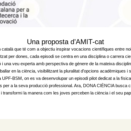
Una proposta d’AMIT-cat
 català que té com a objectiu inspirar vocacions científiques entre noie
nitzat per dones, cada episodi se centra en una disciplina o carrera ci
ó i una veu experta amb perspectiva de gènere de la mateixa disciplin
allar en la ciència, visibilitzant la pluralitat d’opcions acadèmiques i 
 UPF-BSM, on es va desenvolupar un episodi pilot dedicat a la física
ses per a la seva producció professional. Ara, DONA CIÈNCIA busca co
i transformi la manera com les joves perceben la ciència i el seu pape