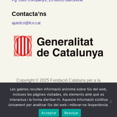
Contacta’ns
ajutsfcri@fcri.cat
Copyright © 2025 Fundació Catalana per a la
Recerca i la Innovació. Tots els drets reservats. |
Les galetes recullen informació anònima sobre l’ús del web,
Avís legal
incloses les pàgines visitades, els elements amb què es
interactua i la forma d’arribar-hi. Aquesta informació s’utilitza
únicament per analitzar l’ús del web i millorar-ne l’experiència.
Acceptar
Rebutjar